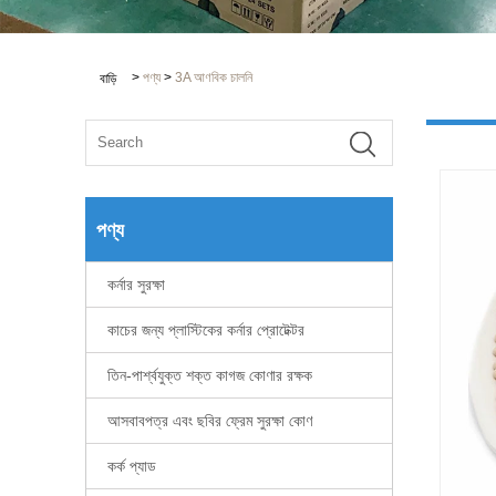
>
পণ্য
>
3A আণবিক চালনি
বাড়ি
পণ্য
কর্নার সুরক্ষা
কাচের জন্য প্লাস্টিকের কর্নার প্রোটেক্টর
তিন-পার্শ্বযুক্ত শক্ত কাগজ কোণার রক্ষক
আসবাবপত্র এবং ছবির ফ্রেম সুরক্ষা কোণ
কর্ক প্যাড