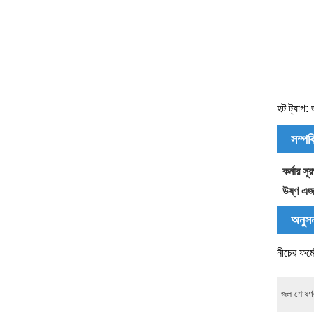
হট ট্যাগ: 
সম্পর
কর্নার সুরক
উষ্ণ এজ
অনুসন
নীচের ফর্