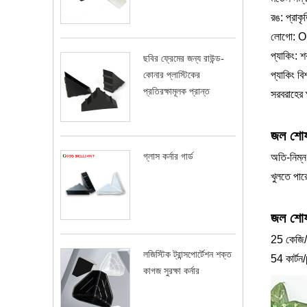
রঙ: প্রাকৃ
লোগো: O
প্যাকিং: 
ছবির ফ্রেমের জন্য রাউন্ড-
কোনার প্লাস্টিকের
প্যাকিং বি
প্রতিরক্ষামূলক প্রান্ত
সরবরাহের 
জল শোষণ
গ্লাস কর্নার গার্ড
অতি-নিম্ন
খুলতে পার
জল শোষ
25 কেজি/
লজিস্টিক ট্রান্সপোর্টেশন শক্ত
54 কার্টন
কাগজ সুরক্ষা কর্নার