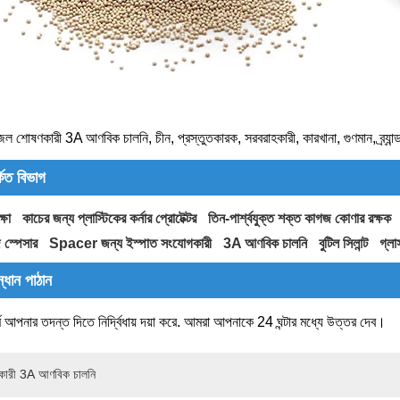
জল শোষণকারী 3A আণবিক চালনি, চীন, প্রস্তুতকারক, সরবরাহকারী, কারখানা, গুণমান, ব্র্যান্
্কিত বিভাগ
্ষা
কাচের জন্য প্লাস্টিকের কর্নার প্রোটেক্টর
তিন-পার্শ্বযুক্ত শক্ত কাগজ কোণার রক্ষক
 স্পেসার
Spacer জন্য ইস্পাত সংযোগকারী
3A আণবিক চালনি
বুটিল সিলান্ট
গ্লা
্ধান পাঠান
মে আপনার তদন্ত দিতে নির্দ্বিধায় দয়া করে. আমরা আপনাকে 24 ঘন্টার মধ্যে উত্তর দেব।