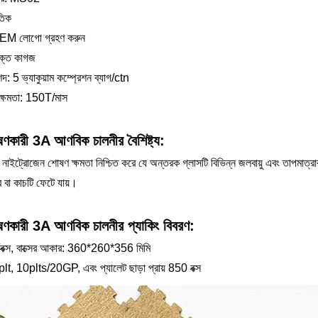
তিক
EM লোগো গ্রহণ করুন
শক্ত কাগজ
শদ: 5 ভ্যাকুয়াম কম্প্রেশন ব্যাগ/ctn
ক্ষমতা: 150T/মাস
কারী 3A আণবিক চালনীর বৈশিষ্ট্য:
 নাইট্রোজেন শোষণ ক্ষমতা নিশ্চিত করে যে অন্তরক গ্লাসটি বিভিন্ন জলবায়ু এবং তাপমাত্রার
ে বা কাচটি ফেটে যায়।
ণকারী 3A আণবিক চালনীর প্যাকিং বিবরণ:
বক্স, বাক্সের আকার: 360*260*356 মিমি
/plt, 10plts/20GP, এবং প্যালেট ছাড়া প্রায় 850 বক্স