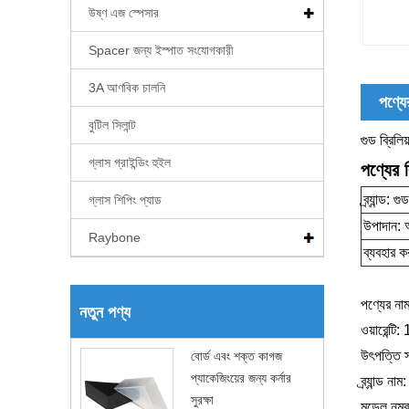
উষ্ণ এজ স্পেসার
Spacer জন্য ইস্পাত সংযোগকারী
3A আণবিক চালনি
পণ্যের
বুটিল সিলান্ট
গুড ব্রিল
গ্লাস গ্রাইন্ডিং হুইল
পণ্যের 
ব্র্যান্ড: গুড
গ্লাস শিপিং প্যাড
উপাদান: 
Raybone
ব্যবহার 
পণ্যের ন
নতুন পণ্য
ওয়ারেন্টি:
উৎপত্তি স
বোর্ড এবং শক্ত কাগজ
প্যাকেজিংয়ের জন্য কর্নার
ব্র্যান্ড নাম:
সুরক্ষা
মডেল নম