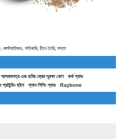
ড, কাস্টমাইজড, পাইকারি, চীনে তৈরি, সস্তা
আসবাবপত্র এবং ছবির ফ্রেম সুরক্ষা কোণ
কর্ক প্যাড
স গ্রাইন্ডিং হুইল
গ্লাস শিপিং প্যাড
Raybone