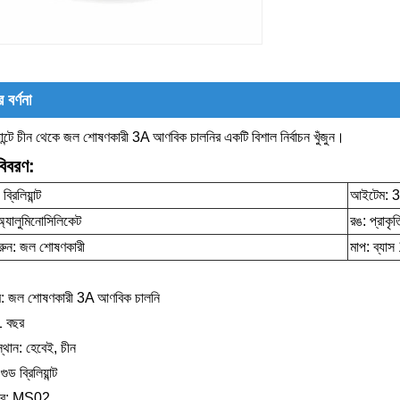
 বর্ণনা
িয়ান্টে চীন থেকে জল শোষণকারী 3A আণবিক চালনির একটি বিশাল নির্বাচন খুঁজুন।
বিবরণ:
 ব্রিলিয়ান্ট
আইটেম: 3
অ্যালুমিনোসিলিকেট
রঙ: প্রাকৃ
করুন: জল শোষণকারী
মাপ: ব্যাস
াম: জল শোষণকারী 3A আণবিক চালনি
 1 বছর
্থান: হেবেই, চীন
 গুড ব্রিলিয়ান্ট
্বর: MS02