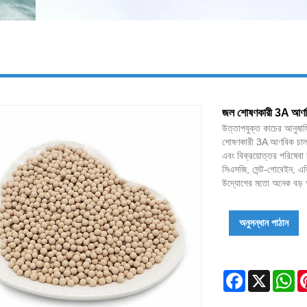
জল শোষণকারী 3A আণব
উত্তাপযুক্ত কাচের আনুষাঙ্গ
শোষণকারী 3A আণবিক চালনি, অ
এবং বিক্রয়োত্তর পরিষেবা
সিএসজি, সেন্ট-গোবেইন, এজি
উদ্যোগের মতো অনেক বড় আকা
অনুসন্ধান পাঠান
Facebook
X
Wh