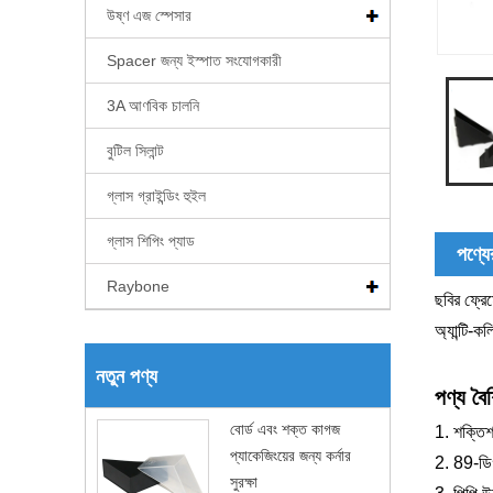
উষ্ণ এজ স্পেসার
Spacer জন্য ইস্পাত সংযোগকারী
3A আণবিক চালনি
বুটিল সিলান্ট
গ্লাস গ্রাইন্ডিং হুইল
গ্লাস শিপিং প্যাড
পণ্যের
Raybone
ছবির ফ্রেম
অ্যান্টি-ক
নতুন পণ্য
পণ্য বৈশি
বোর্ড এবং শক্ত কাগজ
1. শক্তিশ
প্যাকেজিংয়ের জন্য কর্নার
2. 89-ডিগ
সুরক্ষা