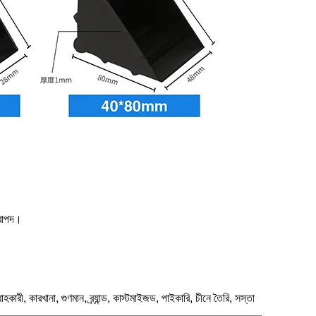
িরাপদ।
হকারী, কারখানা, গুণমান, ব্র্যান্ড, কাস্টমাইজড, পাইকারি, চীনে তৈরি, সস্তা