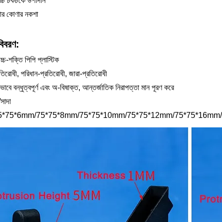
চ্চ চকচকে উপাদান
কার কোণার নকশা
বিবরণ:
্চ-শক্তি পিপি প্লাস্টিক
রতিরোধী, পরিধান-প্রতিরোধী, জারা-প্রতিরোধী
বে বন্ধুত্বপূর্ণ এবং অ-বিষাক্ত, আন্তর্জাতিক নিরাপত্তা মান পূরণ করে
সাদা
75*75*6mm/75*75*8mm/75*75*10mm/75*75*12mm/75*75*16mm