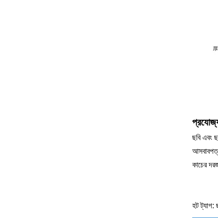
প্রযোজ্
ছবি এবং ছ
আসবাবপত্র
কাচের দরজা
হট ট্যাগ: 