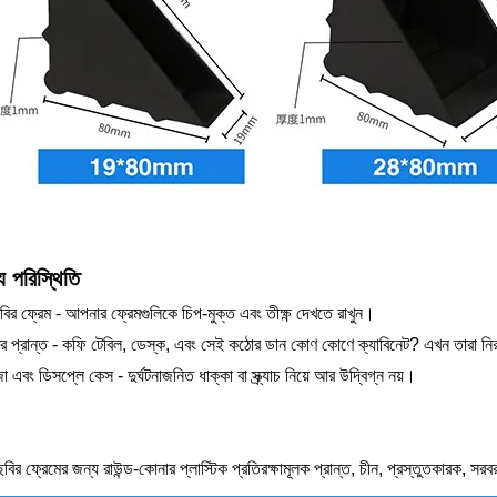
য পরিস্থিতি
বির ফ্রেম - আপনার ফ্রেমগুলিকে চিপ-মুক্ত এবং তীক্ষ্ণ দেখতে রাখুন।
 প্রান্ত - কফি টেবিল, ডেস্ক, এবং সেই কঠোর ডান কোণ কোণে ক্যাবিনেট? এখন তারা ন
 এবং ডিসপ্লে কেস - দুর্ঘটনাজনিত ধাক্কা বা স্ক্র্যাচ নিয়ে আর উদ্বিগ্ন নয়।
ছবির ফ্রেমের জন্য রাউন্ড-কোনার প্লাস্টিক প্রতিরক্ষামূলক প্রান্ত, চীন, প্রস্তুতকারক, সরবরা