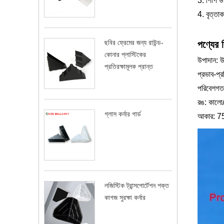
3. পিপি উ
4. বৃত্তা
ছবির ফ্রেমের জন্য রাউন্ড-
পণ্যের 
কোনার প্লাস্টিকের
উপাদান: উচ
প্রতিরক্ষামূলক প্রান্ত
প্রভাব-প্
পরিবেশগতভা
রঙ: কালো/
গ্লাস কর্নার গার্ড
আকার: 
লজিস্টিক ট্রান্সপোর্টেশন শক্ত
কাগজ সুরক্ষা কর্নার